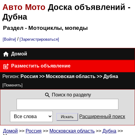
Авто Мото
Доска объявлений
-
Дубна
Раздел - Мотоциклы, мопеды
/
[Войти]
[Зарегистрироваться]
Домой
Разместить объявление
Регион:
Россия >> Московская область >> Дубна
[Поменять]
Поиск по разделу
Расширенный поиск
Домой
>>
Россия
>>
Московская область
>>
Дубна
>>