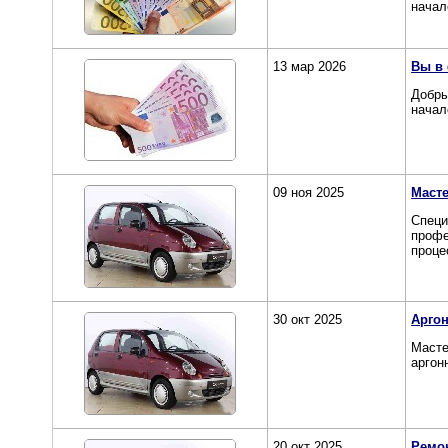
начал
13 мар 2026
Вы в
Добры
начал
09 ноя 2025
Масте
Специ
профе
процес
30 окт 2025
Аргон
Масте
аргон
20 окт 2025
Ремон