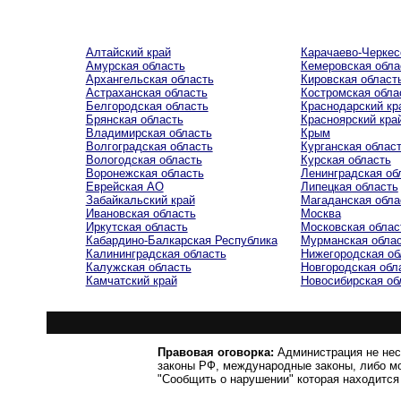
Алтайский край
Карачаево-Черкес
Амурская область
Кемеровская обла
Архангельская область
Кировская област
Астраханская область
Костромская обла
Белгородская область
Краснодарский кр
Брянская область
Красноярский кра
Владимирская область
Крым
Волгоградская область
Курганская облас
Вологодская область
Курская область
Воронежская область
Ленинградская об
Еврейская AO
Липецкая область
Забайкальский край
Магаданская обла
Ивановская область
Москва
Иркутская область
Московская облас
Кабардино-Балкарская Республика
Мурманская обла
Калининградская область
Нижегородская об
Калужская область
Новгородская обл
Камчатский край
Новосибирская об
Правовая оговорка:
Администрация не нес
законы РФ, международные законы, либо м
"Сообщить о нарушении" которая находится 