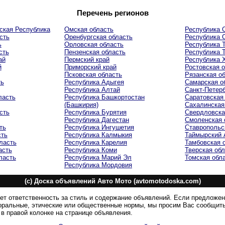
Перечень регионов
ская Республика
Омская область
Республика С
сть
Оренбургская область
Республика 
ь
Орловская область
Республика 
сть
Пензенская область
Республика 
ай
Пермский край
Республика 
й
Приморский край
Ростовская 
Псковская область
Рязанская о
ть
Республика Адыгея
Самарская о
Республика Алтай
Санкт-Петер
ласть
Республика Башкортостан
Саратовская
(Башкирия)
Сахалинская
сть
Республика Бурятия
Свердловска
Республика Дагестан
Смоленская 
ть
Республика Ингушетия
Ставропольс
сть
Республика Калмыкия
Таймырский
ласть
Республика Карелия
Тамбовская 
асть
Республика Коми
Тверская об
ласть
Республика Марий Эл
Томская обл
Республика Мордовия
(c) Доска объявлений Авто Мото (avtomotodoska.com)
ет ответственность за стиль и содержание объявлений. Если предложе
оральные, этические или общественные нормы, мы просим Вас сообщить
в правой колонке на странице объявления.