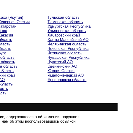
аха (Якутия)
Тульская область
Северная Осетия
Тюменская область
Татарстан
Удмуртская Республика
Тыва
Ульяновская область
Хакасия
Хабаровский край
область
Ханты-Мансийский AO
бласть
Челябинская область
бласть
Чеченская Республика
бург
Читинская область
 область
Чувашская Республика
 область
Чукотский AO
я область
Эвенкийский AO
область
Южная Осетия
кий край
Ямало-ненецкий AO
 AO
Ярославская область
область
ласть
асть
ние, содержащееся в объявлении, нарушает
 нам об этом воспользовавшись ссылкой