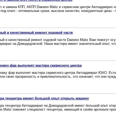
т и замена КПП, АКПП Daewoo Matiz в сервисном центре Автоадмирал н
под ключ - оптимальные сроки, высокое качество, конкурентные цены - п
рый и качественный ремонт ходовой части
ый и качественный ремонт ходовой части Daewoo Matiz Вам помогут ос
дмирал на Домодедовской. Наши мастера имеют значительный опыт, чтоб
овку фар выполнят мастера сервисного центра
овку фар выполнят мастера сервисного центра Автоадмирал ЮАО. Есл
яли свою прозрачность и привлекательность, это означает, что они нужда
ера техцентра имеют большой опыт открыть машину
ра техцентра Автоадмирал на Домодедовской имеют большой опыт отк
o Matiz поможет специалист техцентра, имеющий в своём арсенале проф