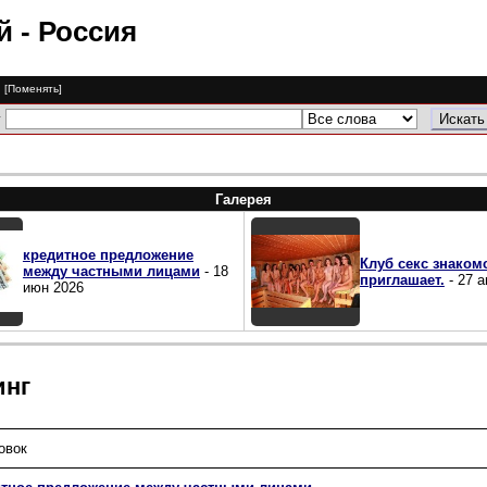
ий
- Россия
я
[Поменять]
у
Галерея
кредитное предложение
Клуб секс знаком
между частными лицами
- 18
приглашает.
- 27 а
июн 2026
инг
овок