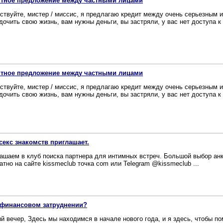
итное предложение между частными лицами
ствуйте, мистер / миссис, я предлагаю кредит между очень серьезным 
дочить свою жизнь, вам нужны деньги, вы застряли, у вас нет доступа к 
итное предложение между частными лицами
ствуйте, мистер / миссис, я предлагаю кредит между очень серьезным 
дочить свою жизнь, вам нужны деньги, вы застряли, у вас нет доступа к 
секс знакомств приглашает.
ашаем в клуб поиска партнера для интимных встреч. Большой выбор ан
атно на сайте kissmeclub точка com или Telegram @kissmeclub ...
 финансовом затруднении?
й вечер, Здесь мы находимся в начале нового года, и я здесь, чтобы п