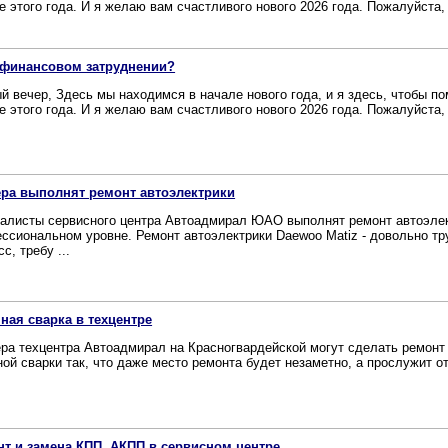
е этого года. И я желаю вам счастливого нового 2026 года. Пожалуйста, 
 финансовом затруднении?
й вечер, Здесь мы находимся в начале нового года, и я здесь, чтобы п
е этого года. И я желаю вам счастливого нового 2026 года. Пожалуйста, 
ра выполнят ремонт автоэлектрики
алисты сервисного центра Автоадмирал ЮАО выполнят ремонт автоэлек
ссиональном уровне. Ремонт автоэлектрики Daewoo Matiz - довольно тр
с, требу ...
ная сварка в техцентре
ра техцентра Автоадмирал на Красногвардейской могут сделать ремонт
ной сварки так, что даже место ремонта будет незаметно, а прослужит от
т и замена КПП, АКПП в сервисном центре