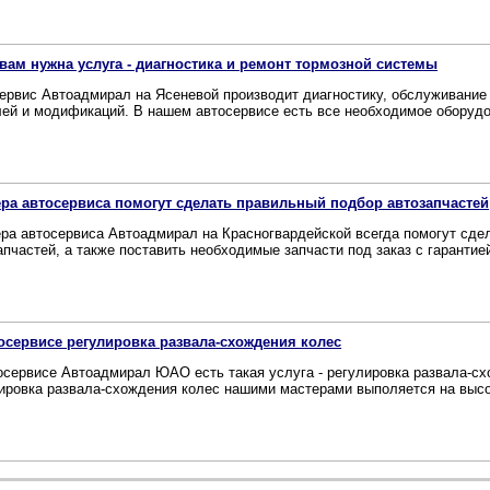
вам нужна услуга - диагностика и ремонт тормозной системы
ервис Автоадмирал на Ясеневой производит диагностику, обслуживание
ей и модификаций. В нашем автосервисе есть все необходимое оборудова
ра автосервиса помогут сделать правильный подбор автозапчастей
ра автосервиса Автоадмирал на Красногвардейской всегда помогут сде
апчастей, а также поставить необходимые запчасти под заказ с гарантией
осервисе регулировка развала-схождения колес
осервисе Автоадмирал ЮАО есть такая услуга - регулировка развала-сх
ировка развала-схождения колес нашими мастерами выполяется на выс