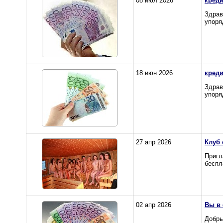
08 июл 2026
кред
Здрав
упоря
18 июн 2026
кред
Здрав
упоря
27 апр 2026
Клуб 
Пригл
беспл
02 апр 2026
Вы в
Добры