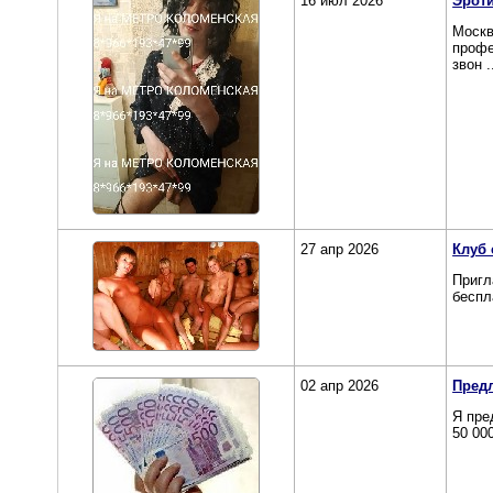
16 июл 2026
Эрот
Москв
профе
звон .
27 апр 2026
Клуб 
Пригл
беспл
02 апр 2026
Предл
Я пре
50 00