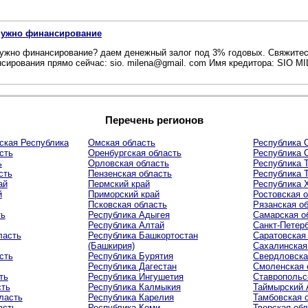
нужно финансирование
ужно финансирование? даем денежный залог под 3% годовых. Свяжитес
сирования прямо сейчас: sio. milena@gmail. com Имя кредитора: SIO M
Перечень регионов
ская Республика
Омская область
Республика С
сть
Оренбургская область
Республика 
ь
Орловская область
Республика 
сть
Пензенская область
Республика 
ай
Пермский край
Республика 
й
Приморский край
Ростовская 
Псковская область
Рязанская о
ть
Республика Адыгея
Самарская о
Республика Алтай
Санкт-Петер
ласть
Республика Башкортостан
Саратовская
(Башкирия)
Сахалинская
сть
Республика Бурятия
Свердловска
Республика Дагестан
Смоленская 
ть
Республика Ингушетия
Ставропольс
сть
Республика Калмыкия
Таймырский
ласть
Республика Карелия
Тамбовская 
асть
Республика Коми
Тверская об