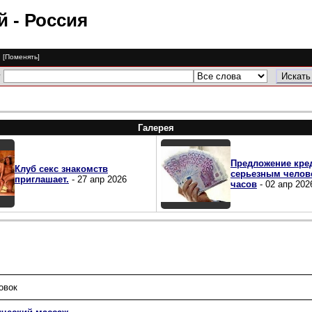
ий
- Россия
я
[Поменять]
у
Галерея
Предложение кре
Клуб секс знакомств
серьезным челов
приглашает.
- 27 апр 2026
часов
- 02 апр 202
овок