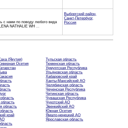
Выборгский район,
Санкт-Петербург,
ь с нами по поводу любого вида
Россия
ILENA NATHALIE WH ...
аха (Якутия)
Тульская область
Северная Осетия
Тюменская область
Татарстан
Удмуртская Республика
Тыва
Ульяновская область
Хакасия
Хабаровский край
область
Ханты-Мансийский AO
бласть
Челябинская область
бласть
Чеченская Республика
бург
Читинская область
 область
Чувашская Республика
 область
Чукотский AO
я область
Эвенкийский AO
область
Южная Осетия
кий край
Ямало-ненецкий AO
 AO
Ярославская область
область
ласть