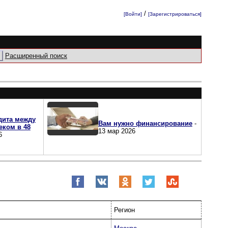
/
[Войти]
[Зарегистрироваться]
Расширенный поиск
дита между
Вам нужно финансирование
-
еком в 48
13 мар 2026
6
Регион