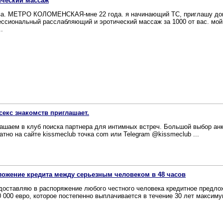
ический массаж
а. МЕТРО КОЛОМЕНСКАЯ-мне 22 года. я начинающий ТС, приглашу до
ссиональный расслабляющий и эротический массаж за 1000 от вас. мой
..
секс знакомств приглашает.
ашаем в клуб поиска партнера для интимных встреч. Большой выбор ан
атно на сайте kissmeclub точка com или Telegram @kissmeclub ...
ожение кредита между серьезным человеком в 48 часов
доставляю в распоряжение любого честного человека кредитное предлож
0 000 евро, которое постепенно выплачивается в течение 30 лет максимум