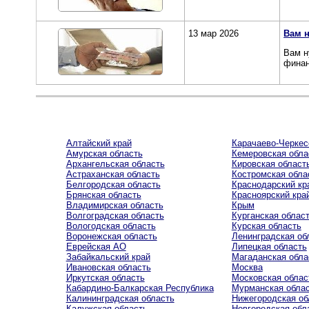
13 мар 2026
Вам 
Вам н
финан
Алтайский край
Карачаево-Черкес
Амурская область
Кемеровская обла
Архангельская область
Кировская област
Астраханская область
Костромская обла
Белгородская область
Краснодарский кр
Брянская область
Красноярский кра
Владимирская область
Крым
Волгоградская область
Курганская облас
Вологодская область
Курская область
Воронежская область
Ленинградская об
Еврейская AO
Липецкая область
Забайкальский край
Магаданская обла
Ивановская область
Москва
Иркутская область
Московская облас
Кабардино-Балкарская Республика
Мурманская обла
Калининградская область
Нижегородская об
Калужская область
Новгородская обл