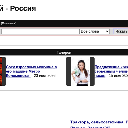
ий
- Россия
я
[Поменять]
у
Галерея
Сосу взрослому мужчине в
Предложение кре
его машине Метро
серьезным челов
Коломенская
- 23 июл 2026
часов
- 15 июл 20
Трактора, сельхозтехника, Р