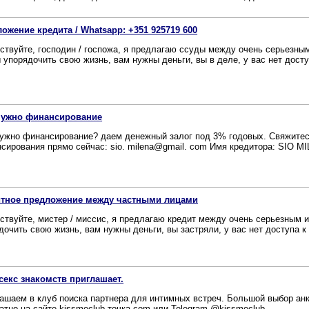
ожение кредита / Whatsapp: +351 925719 600
ствуйте, господин / госпожа, я предлагаю ссуды между очень серьезн
 упорядочить свою жизнь, вам нужны деньги, вы в деле, у вас нет доступ
нужно финансирование
ужно финансирование? даем денежный залог под 3% годовых. Свяжитес
сирования прямо сейчас: sio. milena@gmail. com Имя кредитора: SIO M
итное предложение между частными лицами
ствуйте, мистер / миссис, я предлагаю кредит между очень серьезным 
дочить свою жизнь, вам нужны деньги, вы застряли, у вас нет доступа к 
секс знакомств приглашает.
ашаем в клуб поиска партнера для интимных встреч. Большой выбор ан
атно на сайте kissmeclub точка com или Telegram @kissmeclub ...