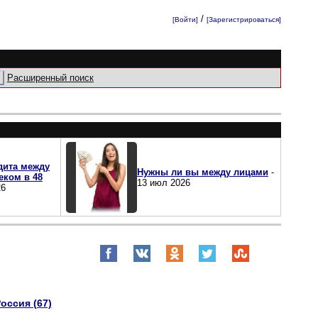
/
[Войти]
[Зарегистрироваться]
Расширенный поиск
дита между
Нужны ли вы между лицами
-
еком в 48
13 июл 2026
26
оссия (67)