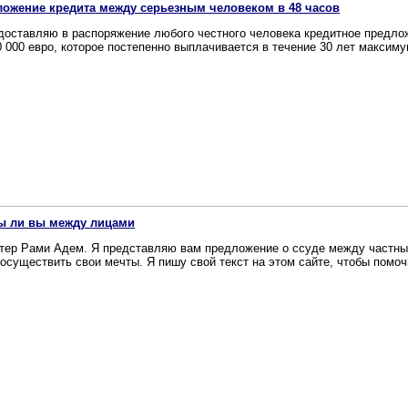
ожение кредита между серьезным человеком в 48 часов
доставляю в распоряжение любого честного человека кредитное предлож
0 000 евро, которое постепенно выплачивается в течение 30 лет максимум
ы ли вы между лицами
тер Рами Адем. Я представляю вам предложение о ссуде между частны
 осуществить свои мечты. Я пишу свой текст на этом сайте, чтобы помочь