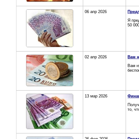
06 апр 2026
Предл
Я пре
50 00
02 апр 2026
Вам н
Вам н
беспо
13 мар 2026
Фина
Получ
то, ч
26 фев 2026
Предл