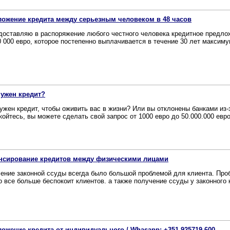
ожение кредита между серьезным человеком в 48 часов
доставляю в распоряжение любого честного человека кредитное предлож
0 000 евро, которое постепенно выплачивается в течение 30 лет максимум
ужен кредит?
ужен кредит, чтобы оживить вас в жизни? Или вы отклонены банками из-
койтесь, вы можете сделать свой запрос от 1000 евро до 50.000.000 евро
нсирование кредитов между физическими лицами
ение законной ссуды всегда было большой проблемой для клиента. Проб
то все больше беспокоит клиентов. а также получение ссуды у законного к
ожение кредита от индивидуального / Whasapp: +351 925719 600