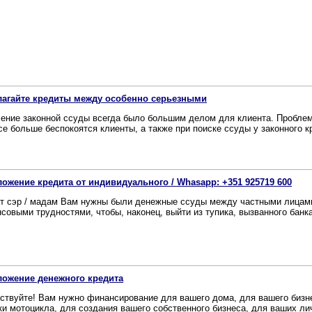
лагайте кредиты между особенно серьезными
ение законной ссуды всегда было большим делом для клиента. Проблема
се больше беспокоятся клиенты, а также при поиске ссуды у законного кр
ожение кредита от индивидуального / Whasapp: +351 925719 600
т сэр / мадам Вам нужны были денежные ссуды между частными лицами
совыми трудностями, чтобы, наконец, выйти из тупика, вызванного банкам
ожение денежного кредита
ствуйте! Вам нужно финансирование для вашего дома, для вашего бизне
ки мотоцикла, для создания вашего собственного бизнеса, для ваших лич