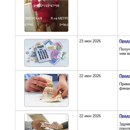
23 июн 2026
Пред
Получ
чем в
22 июн 2026
Предл
Приве
финан
22 июн 2026
Предл
Здрав
покуп