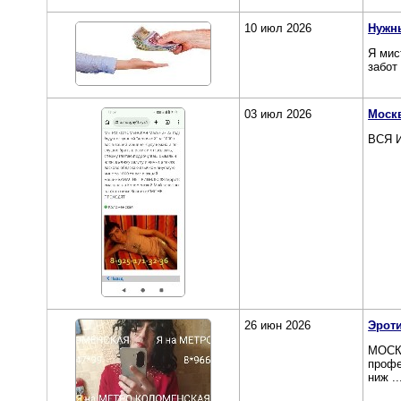
10 июл 2026
Нужн
Я мис
забот
03 июл 2026
Моск
ВСЯ 
26 июн 2026
Эрот
МОСКВ
профе
ниж ..