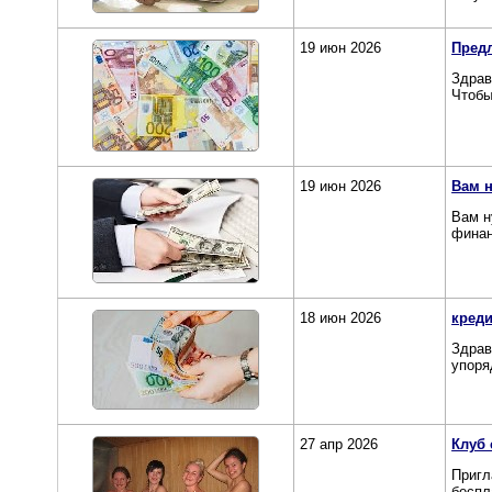
19 июн 2026
Предл
Здрав
Чтобы
19 июн 2026
Вам 
Вам н
финан
18 июн 2026
кред
Здрав
упоря
27 апр 2026
Клуб 
Пригл
беспл