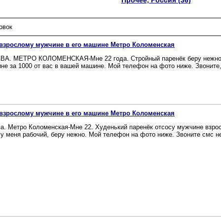
Прочее, Россия (36)
овок
взрослому мужчине в его машине Метро Коломенская
А. МЕТРО КОЛОМЕНСКАЯ-Мне 22 года. Стройный паренёк беру нежно в
не за 1000 от вас в вашей машине. Мой телефон на фото ниже. Звоните, 
взрослому мужчине в его машине Метро Коломенская
а. Метро Коломенская-Мне 22. Худенький паренёк отсосу мужчине взрос
 у меня рабочий, беру нежно. Мой телефон на фото ниже. Звоните смс не