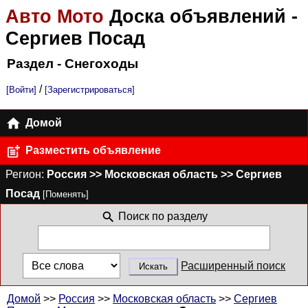
Авто Мото
Доска объявлений
-
Сергиев Посад
Раздел - Снегоходы
/
[Войти]
[Зарегистрироваться]
Домой
Разместить объявление
Регион:
Россия >> Московская область >> Сергиев
Посад
[Поменять]
Поиск по разделу
Расширенный поиск
Домой
>>
Россия
>>
Московская область
>>
Сергиев