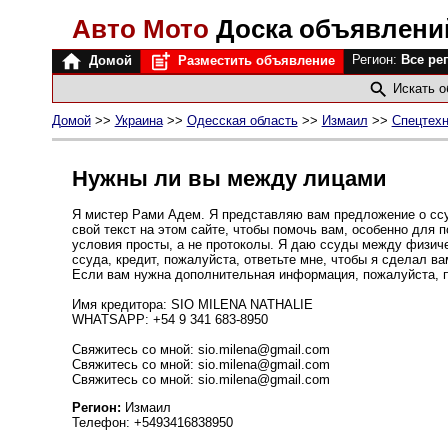
Авто Мото
Доска объявлени
Регион:
Все ре
Домой
Разместить объявление
Искать 
Домой
>>
Украина
>>
Одесская область
>>
Измаил
>>
Спецтехн
Нужны ли вы между лицами
Я мистер Рами Адем. Я представляю вам предложение о ссу
свой текст на этом сайте, чтобы помочь вам, особенно для
условия просты, а не протоколы. Я даю ссуды между физич
ссуда, кредит, пожалуйста, ответьте мне, чтобы я сделал в
Если вам нужна дополнительная информация, пожалуйста, п
Имя кредитора: SIO MILENA NATHALIE
WHATSAPP: +54 9 341 683-8950
Cвяжитесь со мной: sio.milena@gmail.com
Cвяжитесь со мной: sio.milena@gmail.com
Cвяжитесь со мной: sio.milena@gmail.com
Регион:
Измаил
Телефон: +5493416838950