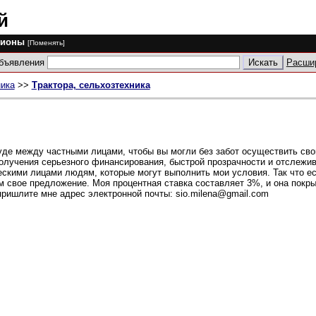
й
гионы
[Поменять]
объявления
Расши
ика
>>
Трактора, сельхозтехника
де между частными лицами, чтобы вы могли без забот осуществить сво
 получения серьезного финансирования, быстрой прозрачности и отслежи
ескими лицами людям, которые могут выполнить мои условия. Так что е
ам свое предложение. Моя процентная ставка составляет 3%, и она покры
ришлите мне адрес электронной почты: sio.milena@gmail.com