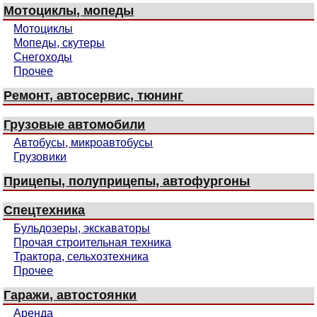
Мотоциклы, мопеды
Мотоциклы
Мопеды, скутеры
Снегоходы
Прочее
Ремонт, автосервис, тюнинг
Грузовые автомобили
Автобусы, микроавтобусы
Грузовики
Прицепы, полуприцепы, автофургоны
Спецтехника
Бульдозеры, экскаваторы
Прочая строительная техника
Трактора, сельхозтехника
Прочее
Гаражи, автостоянки
Аренда