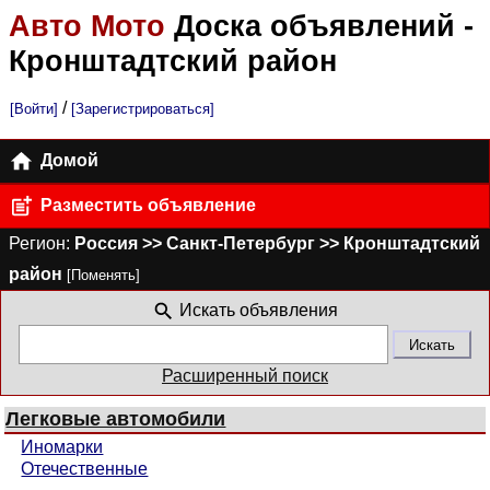
Авто Мото
Доска объявлений
-
Кронштадтский район
/
[Войти]
[Зарегистрироваться]
Домой
Разместить объявление
Регион:
Россия >> Санкт-Петербург >> Кронштадтский
район
[Поменять]
Искать объявления
Расширенный поиск
Легковые автомобили
Иномарки
Отечественные